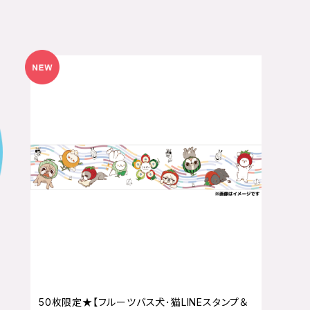
50枚限定★【フルーツバス犬･猫LINEスタンプ＆